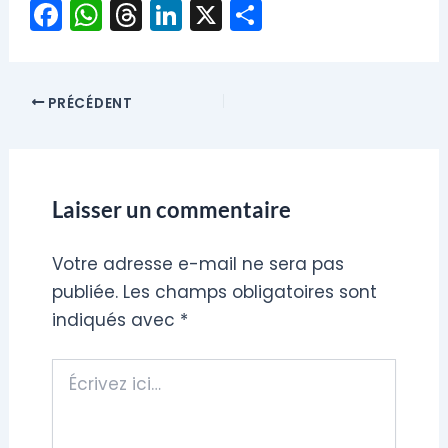
F
W
T
Li
X
P
a
h
hr
n
ar
c
a
e
k
t
e
ts
a
e
a
PRÉCÉDENT
b
A
d
dI
g
o
p
s
n
er
o
p
Laisser un commentaire
k
Votre adresse e-mail ne sera pas
publiée.
Les champs obligatoires sont
indiqués avec
*
Écrivez
ici…