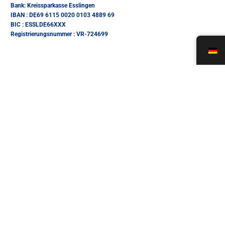
Bank: Kreissparkasse Esslingen
IBAN : DE69 6115 0020 0103 4889 69
BIC : ESSLDE66XXX
Registrierungsnummer : VR-724699
Soziale Adresse
Kulturverein Afrokonexion e.V.
Kirchstraße 11,
73730 Esslingen Am Neckar
Tel. 017670848122
E-mail: contact@kulturverein-afrokonexion.org
Wichtige Links
Kontakt
Impressum
Datenschutzrichtlinie
Allgemeine Nutzungsbedingungen
Verwaltung von Daten