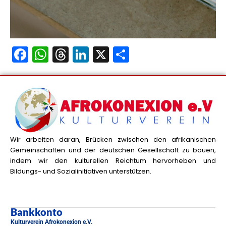
F
W
T
Li
X
T
a
h
hr
n
ei
c
a
e
k
le
e
ts
a
e
n
b
A
d
dI
o
p
s
n
Wir arbeiten daran, Brücken zwischen den afrikanischen
o
p
Gemeinschaften und der deutschen Gesellschaft zu bauen,
indem wir den kulturellen Reichtum hervorheben und
k
Bildungs- und Sozialinitiativen unterstützen.
Bankkonto
Kulturverein Afrokonexion e.V.