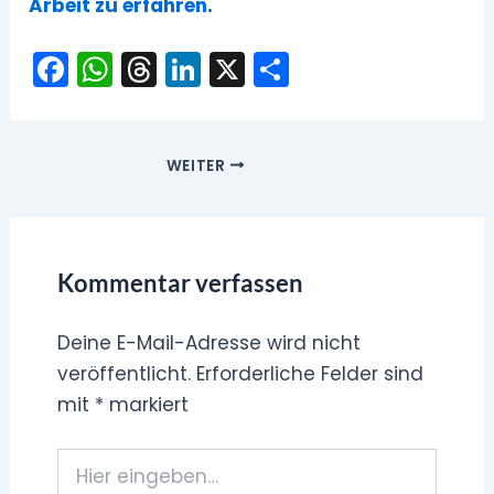
Arbeit zu erfahren.
F
W
T
Li
X
T
a
h
hr
n
ei
c
a
e
k
le
e
ts
a
e
n
WEITER
b
A
d
dI
o
p
s
n
o
p
Kommentar verfassen
k
Deine E-Mail-Adresse wird nicht
veröffentlicht.
Erforderliche Felder sind
mit
*
markiert
Hier
eingeben…