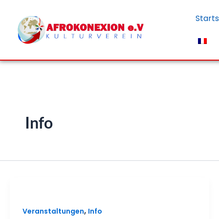
Zum
Starts
Inhalt
springen
Info
,
Veranstaltungen
Info